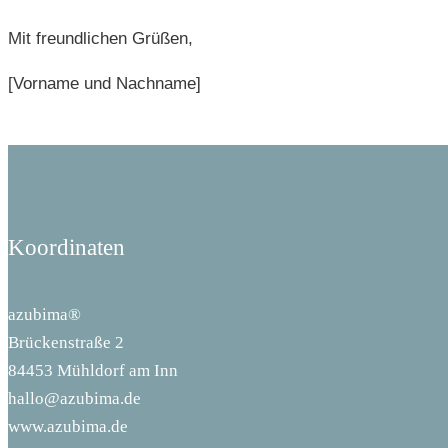
Mit freundlichen Grüßen,
[Vorname und Nachname]
Koordinaten
azubima®
Brückenstraße 2
84453 Mühldorf am Inn
hallo@azubima.de
www.azubima.de